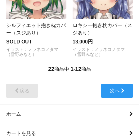
シルフィエット抱き枕カバ
ロキシー抱き枕カバー（ス
ー（スジあり）
ジあり）
SOLD OUT
13,000円
イラスト：ノラネコノタマ
イラスト：ノラネコノタマ
（雪野みなと）
（雪野みなと）
22
1
12
商品中
-
商品
戻る
次へ
ホーム
カートを見る