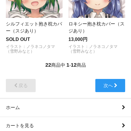
シルフィエット抱き枕カバ
ロキシー抱き枕カバー（ス
ー（スジあり）
ジあり）
SOLD OUT
13,000円
イラスト：ノラネコノタマ
イラスト：ノラネコノタマ
（雪野みなと）
（雪野みなと）
22
1
12
商品中
-
商品
戻る
次へ
ホーム
カートを見る