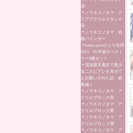
③
ノラネコノタマ ク
リアアクリルスタンド
④
ノラネコノタマ 色
紙バインダー
kuma-puroひとり合同
2025 B2半裁タペスト
リー6種セット
混浴露天風呂で美少
女二人にアレを見せて
とお願いされた話 総
集編＋
ノラネコノタマ ア
クリルブロック⑪
ノラネコノタマ ア
クリルブロック⑫
ノラネコノタマ ア
クリルブロック⑬
ノラネコノタマ ア