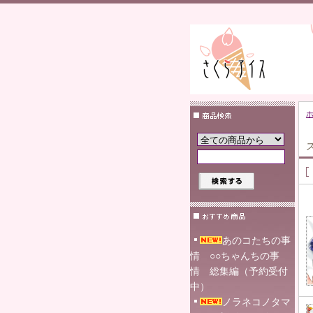
あのコたちの事
情 ○○ちゃんちの事
情 総集編（予約受付
中）
ノラネコノタマ