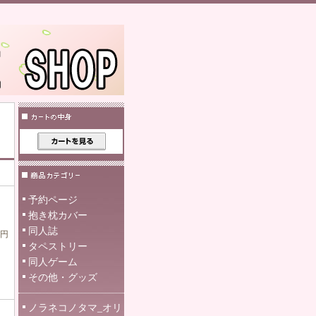
予約ページ
抱き枕カバー
同人誌
0円
タペストリー
同人ゲーム
その他・グッズ
ノラネコノタマ_オリ