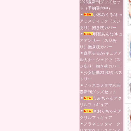
2026夏新刊グッズセッ
ト（予約受付中）
小林みくる/キュ
アミスティック（スジ
あり）抱き枕カバー
明智あんな/キュ
アアンサー（スジあ
り）抱き枕カバー
森亜るるか/キュアア
ルカナ・シャドウ（ス
ジあり）抱き枕カバー
少女組曲23 B2タペス
トリー
ノラネコノタマ2026
春新刊グッズセット
うみちゃんアク
リルフィギュア
さおりちゃんア
クリルフィギュア
ノラネコノタマ ク
リアアクリルスタンド