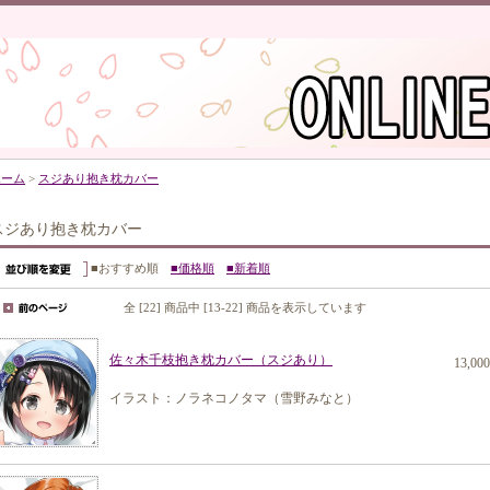
ホーム
>
スジあり抱き枕カバー
スジあり抱き枕カバー
■おすすめ順
■価格順
■新着順
全 [22] 商品中 [13-22] 商品を表示しています
佐々木千枝抱き枕カバー（スジあり）
13,00
イラスト：ノラネコノタマ（雪野みなと）