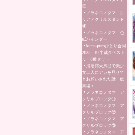
③
ノラネコノタマ ク
リアアクリルスタンド
④
ノラネコノタマ 色
紙バインダー
kuma-puroひとり合同
2025 B2半裁タペスト
リー6種セット
混浴露天風呂で美少
女二人にアレを見せて
とお願いされた話 総
集編＋
ノラネコノタマ ア
クリルブロック⑪
ノラネコノタマ ア
クリルブロック⑫
ノラネコノタマ ア
クリルブロック⑬
ノラネコノタマ ア