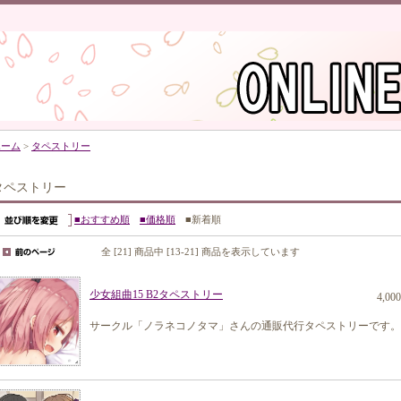
ホーム
>
タペストリー
タペストリー
■おすすめ順
■価格順
■新着順
全 [21] 商品中 [13-21] 商品を表示しています
少女組曲15 B2タペストリー
4,00
サークル「ノラネコノタマ」さんの通販代行タペストリーです。