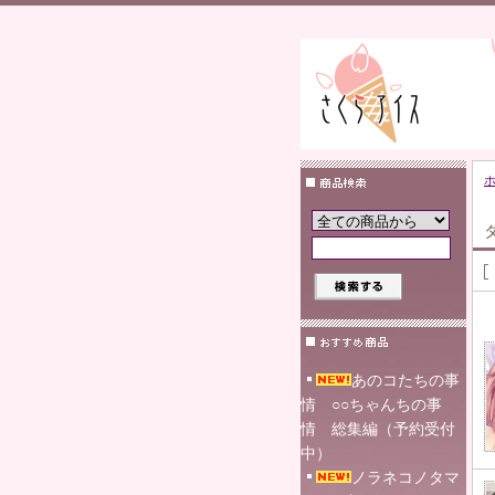
あのコたちの事
情 ○○ちゃんちの事
情 総集編（予約受付
中）
ノラネコノタマ