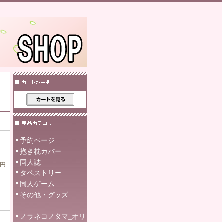
予約ページ
抱き枕カバー
同人誌
0円
タペストリー
同人ゲーム
その他・グッズ
ノラネコノタマ_オリ