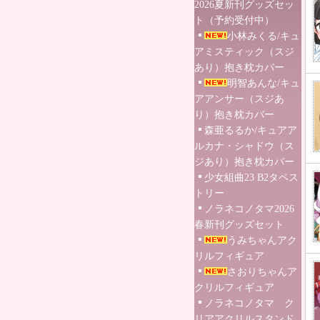
2026夏新刊グッズセッ
ト（予約受付中）
小林みくる/キュ
アミスティック（スジ
あり）抱き枕カバー
明智あんな/キュ
アアンサー（スジあ
り）抱き枕カバー
森亜るるか/キュアア
ルカナ・シャドウ（ス
ジあり）抱き枕カバー
少女組曲23 B2タペス
トリー
ノラネコノタマ2026
春新刊グッズセット
うみちゃんアク
リルフィギュア
さおりちゃんア
クリルフィギュア
ノラネコノタマ ク
リアアクリルスタンド